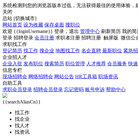
系统检测到您的浏览器版本过低，无法获得最佳的使用体验，
关闭
总站
[切换城市]
网站首页
设为收藏
保存桌面
搜职位
欢迎
{{loginUsername}}
登录，
退出
管理中心
刷新简历
我的简
登录
招聘登录
会员注册
求职者注册
招聘注册
触屏版
微信公
求职找工作
登记简历
找工作
搜企业
地图找工作
名企直聘
最新职位
紧急招
企业招人才
企业入驻
发布职位
搜索简历
职位管理
人才推荐
会员服务
快速
信息专栏
现场招聘会
网络招聘会
网站公告
HR工具箱
职场资讯
自助工具
求职会员登录
招聘会员登录
忘记密码
账号申诉
帮助中心
{{searchAliasCn}}
找工作
找企业
找人才
找资讯