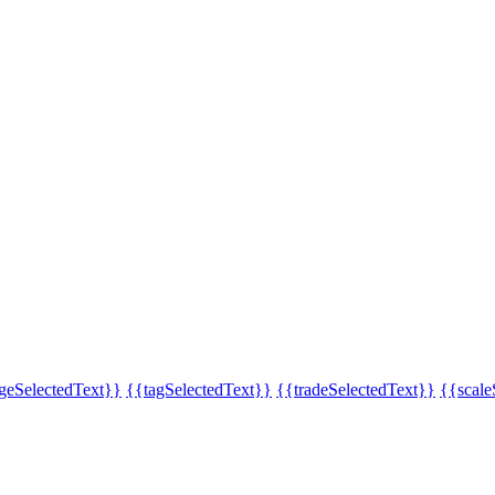
eSelectedText}}
{{tagSelectedText}}
{{tradeSelectedText}}
{{scale