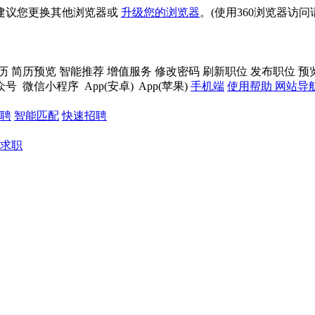
建议您更换其他浏览器或
升级您的浏览器
。(使用360浏览器访
历
简历预览
智能推荐
增值服务
修改密码
刷新职位
发布职位
预
众号
微信小程序
App(安卓)
App(苹果)
手机端
使用帮助
网站导
聘
智能匹配
快速招聘
求职