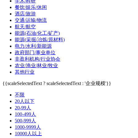
学术/科研
餐饮/娱乐/休闲
酒店/旅游
交通/运输/物流
航天/航空
能源(石油/化工/矿产)
能源(采掘/冶炼/原材料)
电力/水利/新能源
政府部门/事业单位
非盈利机构/行业协会
农业/渔业/林业/牧业
其他行业
{{scaleSelectedText ? scaleSelectedText : '企业规模'}}
不限
20人以下
20-99人
100-499人
500-999人
1000-9999人
10000人以上