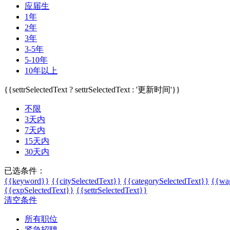
应届生
1年
2年
3年
3-5年
5-10年
10年以上
{{settrSelectedText ? settrSelectedText : '更新时间'}}
不限
3天内
7天内
15天内
30天内
已选条件：
{{keyword}}
{{citySelectedText}}
{{categorySelectedText}}
{{wag
{{expSelectedText}}
{{settrSelectedText}}
清空条件
所有职位
紧急招聘