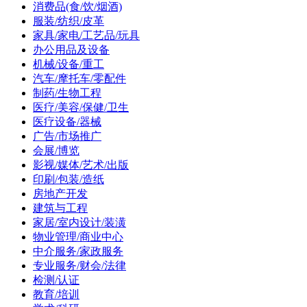
消费品(食/饮/烟酒)
服装/纺织/皮革
家具/家电/工艺品/玩具
办公用品及设备
机械/设备/重工
汽车/摩托车/零配件
制药/生物工程
医疗/美容/保健/卫生
医疗设备/器械
广告/市场推广
会展/博览
影视/媒体/艺术/出版
印刷/包装/造纸
房地产开发
建筑与工程
家居/室内设计/装潢
物业管理/商业中心
中介服务/家政服务
专业服务/财会/法律
检测/认证
教育/培训