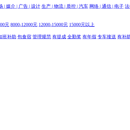
 | 媒介 | 广告 | 设计
生产 | 物流 | 质控 | 汽车
网络 | 通信 | 电子
法
000元
8000-12000元
12000-15000元
15000元以上
加班补助
包食宿
管理规范
有提成
全勤奖
有年假
专车接送
有补