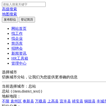
高级搜索
地图搜索
发布职位
登记简历
网站首页
找工作
找企业
简历库
招聘会
新闻资讯
HR工具箱
管理中心
选择城市
切换城市分站，让我们为您提供更准确的信息
当前选择城市：
总站
总站
{{item.district_text}}
地标地段：
不限
袁州区
奉新县
万载县
上高县
宜丰县
靖安县
铜鼓县
丰城