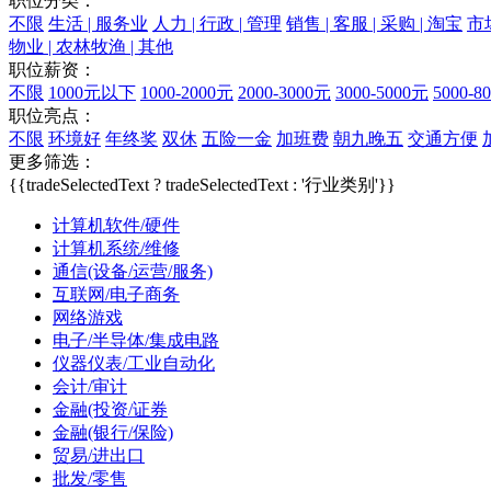
职位分类：
不限
生活 | 服务业
人力 | 行政 | 管理
销售 | 客服 | 采购 | 淘宝
市场
物业 | 农林牧渔 | 其他
职位薪资：
不限
1000元以下
1000-2000元
2000-3000元
3000-5000元
5000-8
职位亮点：
不限
环境好
年终奖
双休
五险一金
加班费
朝九晚五
交通方便
更多筛选：
{{tradeSelectedText ? tradeSelectedText : '行业类别'}}
计算机软件/硬件
计算机系统/维修
通信(设备/运营/服务)
互联网/电子商务
网络游戏
电子/半导体/集成电路
仪器仪表/工业自动化
会计/审计
金融(投资/证券
金融(银行/保险)
贸易/进出口
批发/零售