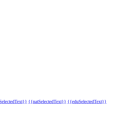
SelectedText}}
{{natSelectedText}}
{{eduSelectedText}}